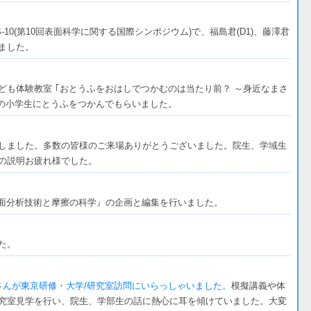
-10(第10回表面科学に関する国際シンポジウム)で、福島君(D1)、藤澤君
しました。
ども体験教室 ｢おとうふをおはしでつかむのは当たり前？ ～身近なまさ
域の小学生にとうふをつかんでもらいました。
しました。多数の皆様のご来場ありがとうございました。院生、学域生
の説明お疲れ様でした。
表面分析技術と摩擦の科学』の企画と編集を行いました。
た。
さんが東京研修・大学/研究室訪問にいらっしゃいました。
模擬講義や体
究室見学を行い、院生、学部生の話に熱心に耳を傾けていました。大変